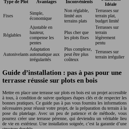
Type de Plot
Avantages
Inconvénients
Idéale
Non réglable,
Terrasses sur
Simple,
Fixes
limité aux
terrain plat,
économique
terrains plats
budget limité
Ajustable en
Terrasses sur
hauteur,
Plus cher que
terrain
Réglables
compense les
les plots fixes
légèrement
pentes
pentu
Adaptation
Plus complexe,
Terrasses sur
Autonivelants
automatique aux
peut être plus
terrain irrégulier
irrégularités
coûteux
Guide d’installation : pas à pas pour une
terrasse réussie sur plots en bois
Mettre en place une terrasse sur plots en bois est un projet accessible
à tous, à condition de suivre quelques étapes clés et de respecter les
bonnes pratiques. Ce guide pas à pas vous fournira les informations
nécessaires pour réussir votre projet, de la préparation du terrain à la
pose du platelage. Avec un peu de patience et de méthode, vous
pourrez créer une terrasse pérenne, qui deviendra un véritable lieu
de vie en extérieur. Une installation soignée, c’est la garantie d’une
structure durable.