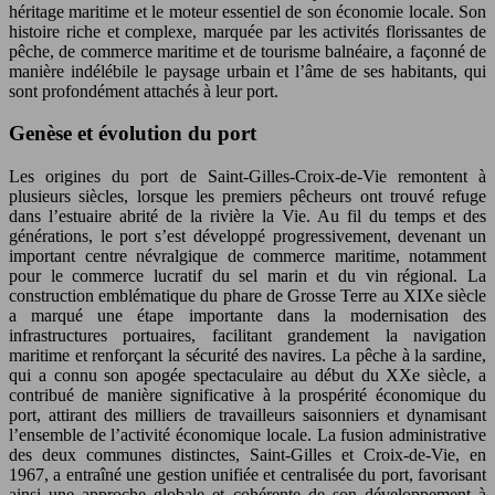
héritage maritime et le moteur essentiel de son économie locale. Son
histoire riche et complexe, marquée par les activités florissantes de
pêche, de commerce maritime et de tourisme balnéaire, a façonné de
manière indélébile le paysage urbain et l’âme de ses habitants, qui
sont profondément attachés à leur port.
Genèse et évolution du port
Les origines du port de Saint-Gilles-Croix-de-Vie remontent à
plusieurs siècles, lorsque les premiers pêcheurs ont trouvé refuge
dans l’estuaire abrité de la rivière la Vie. Au fil du temps et des
générations, le port s’est développé progressivement, devenant un
important centre névralgique de commerce maritime, notamment
pour le commerce lucratif du sel marin et du vin régional. La
construction emblématique du phare de Grosse Terre au XIXe siècle
a marqué une étape importante dans la modernisation des
infrastructures portuaires, facilitant grandement la navigation
maritime et renforçant la sécurité des navires. La pêche à la sardine,
qui a connu son apogée spectaculaire au début du XXe siècle, a
contribué de manière significative à la prospérité économique du
port, attirant des milliers de travailleurs saisonniers et dynamisant
l’ensemble de l’activité économique locale. La fusion administrative
des deux communes distinctes, Saint-Gilles et Croix-de-Vie, en
1967, a entraîné une gestion unifiée et centralisée du port, favorisant
ainsi une approche globale et cohérente de son développement à