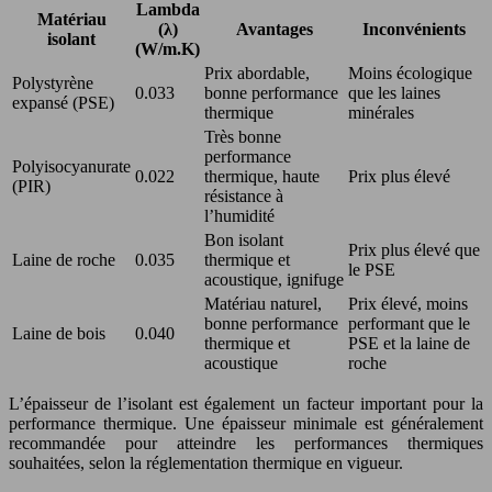
Lambda
Matériau
(λ)
Avantages
Inconvénients
isolant
(W/m.K)
Prix abordable,
Moins écologique
Polystyrène
0.033
bonne performance
que les laines
expansé (PSE)
thermique
minérales
Très bonne
performance
Polyisocyanurate
0.022
thermique, haute
Prix plus élevé
(PIR)
résistance à
l’humidité
Bon isolant
Prix plus élevé que
Laine de roche
0.035
thermique et
le PSE
acoustique, ignifuge
Matériau naturel,
Prix élevé, moins
bonne performance
performant que le
Laine de bois
0.040
thermique et
PSE et la laine de
acoustique
roche
L’épaisseur de l’isolant est également un facteur important pour la
performance thermique. Une épaisseur minimale est généralement
recommandée pour atteindre les performances thermiques
souhaitées, selon la réglementation thermique en vigueur.