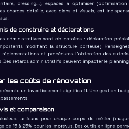
ntaire, dressing…), espaces à optimiser (optimisation
es charges détaillé, avec plans et visuels, est indispensa
sus.
is de construire et déclarations
s administratives sont obligatoires : déclaration préala
importants modifiant la structure porteuse). Renseigne
s réglementations et procédures. L’obtention des autoris
. Des retards administratifs peuvent impacter le planning 
er les coûts de rénovation
résente un investissement significatif. Une gestion budg
dépassements.
evis et comparaison
plusieurs artisans pour chaque corps de métier (maçon
ge de 15 à 25% pour les imprévus. Des outils en ligne perm