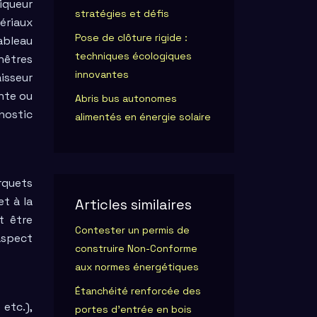
iqueur
stratégies et défis
tériaux
Pose de clôture rigide :
ableau
techniques écologiques
nêtres
innovantes
aisseur
nte ou
Abris bus autonomes
nostic
alimentés en énergie solaire
rquets
et à la
Articles similaires
t être
Contester un permis de
aspect
construire Non-Conforme
aux normes énergétiques
Étanchéité renforcée des
etc.),
portes d’entrée en bois