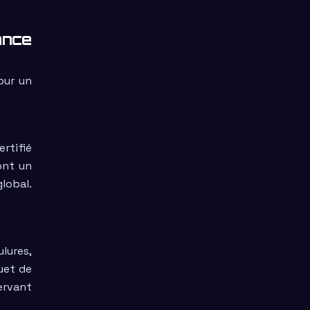
ance
our un
ertifié
ont un
lobal.
lures,
uet de
ervant