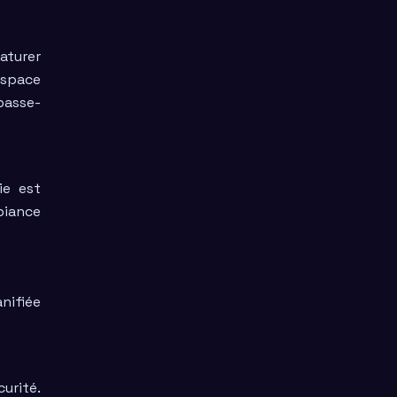
aturer
espace
basse-
ie est
biance
nifiée
urité.