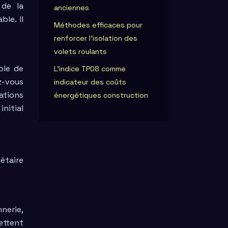
 de la
anciennes
ble. Il
Méthodes efficaces pour
renforcer l’isolation des
volets roulants
ble de
L’indice TP08 comme
z-vous
indicateur des coûts
ations
énergétiques construction
initial
étaire
nerie,
ettent