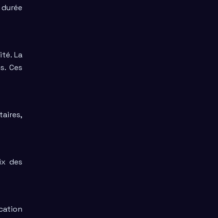
 durée
ité. La
s. Ces
aires,
ix des
cation