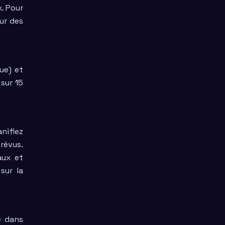
x. Pour
ur des
ue) et
sur 15
nifiez
révus.
aux et
sur la
é dans