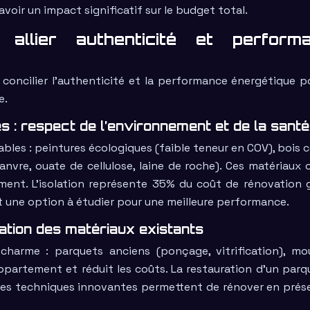
oir un impact significatif sur le budget total.
allier authenticité et perform
ut concilier l’authenticité et la performance énergétique p
e.
s : respect de l’environnement et de la santé
ables : peintures écologiques (faible teneur en COV), bois c
hanvre, ouate de cellulose, laine de roche). Ces matériaux 
ement. L’isolation représente 35% du coût de rénovation g
est une option à étudier pour une meilleure performance.
ation des matériaux existants
harme : parquets anciens (ponçage, vitrification), mou
ppartement et réduit les coûts. La restauration d’un parq
es techniques innovantes permettent de rénover en prés