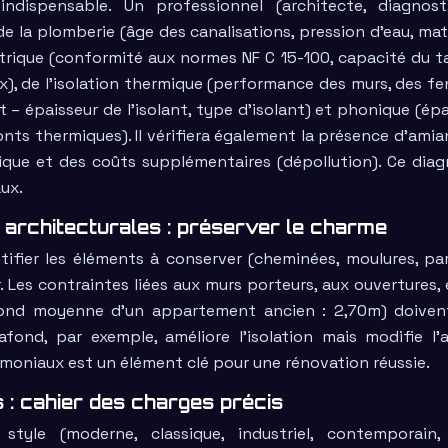
dispensable. Un professionnel (architecte, diagnost
 de la plomberie (âge des canalisations, pression d’eau, ma
ctrique (conformité aux normes NF C 15-100, capacité du t
), de l’isolation thermique (performance des murs, des fe
t – épaisseur de l’isolant, type d’isolant) et phonique (ép
nts thermiques). Il vérifiera également la présence d’amia
ique et des coûts supplémentaires (dépollution). Ce diag
ux.
 architecturales : préserver le charme
tifier les éléments à conserver (cheminées, moulures, pa
 Les contraintes liées aux murs porteurs, aux ouvertures, 
fond moyenne d’un appartement ancien : 2,70m) doiven
fond, par exemple, améliore l’isolation mais modifie l’
imoniaux est un élément clé pour une rénovation réussie.
ns : cahier des charges précis
style (moderne, classique, industriel, contemporain, 