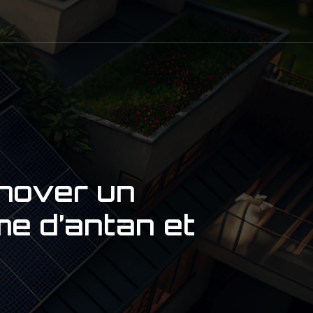
énover un
me d’antan et